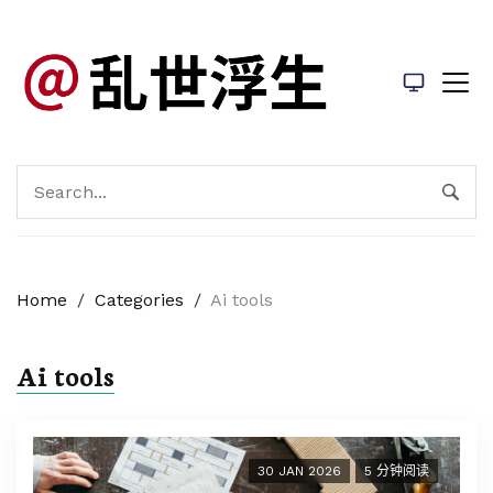
Home
/
Categories
/
Ai tools
Ai tools
30 JAN 2026
5 分钟阅读