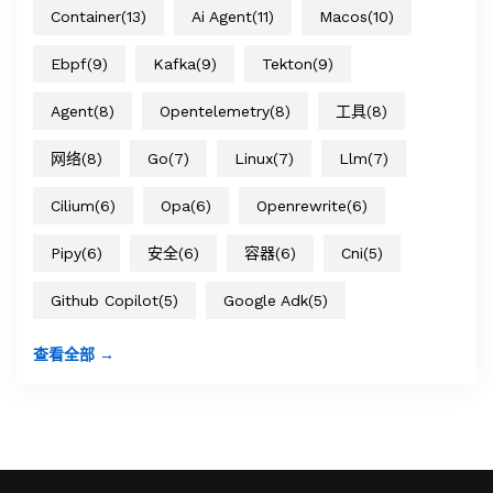
Container
(13)
Ai Agent
(11)
Macos
(10)
Ebpf
(9)
Kafka
(9)
Tekton
(9)
Agent
(8)
Opentelemetry
(8)
工具
(8)
网络
(8)
Go
(7)
Linux
(7)
Llm
(7)
Cilium
(6)
Opa
(6)
Openrewrite
(6)
Pipy
(6)
安全
(6)
容器
(6)
Cni
(5)
Github Copilot
(5)
Google Adk
(5)
查看全部 →