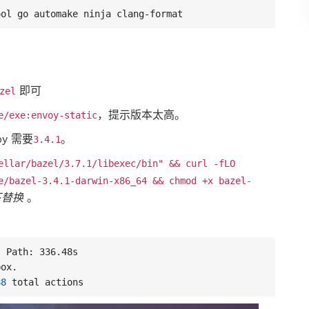
即可
zel
，提示版本太高。
e/exe:envoy-static
oy 需要
。
3.4.1
ellar/bazel/3.7.1/libexec/bin" && curl -fLO
e/bazel-3.4.1-darwin-x86_64 && chmod +x bazel-
下替换
。
88