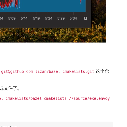
e
这个仓
git@github.com:lizan/bazel-cmakelists.git
成文件了。
el-cmakelists/bazel-cmakelists //source/exe:envoy-