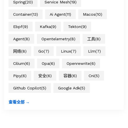
Spring
(20)
Service Mesh
(19)
Container
(13)
Ai Agent
(11)
Macos
(10)
Ebpf
(9)
Kafka
(9)
Tekton
(9)
Agent
(8)
Opentelemetry
(8)
工具
(8)
网络
(8)
Go
(7)
Linux
(7)
Llm
(7)
Cilium
(6)
Opa
(6)
Openrewrite
(6)
Pipy
(6)
安全
(6)
容器
(6)
Cni
(5)
Github Copilot
(5)
Google Adk
(5)
查看全部 →