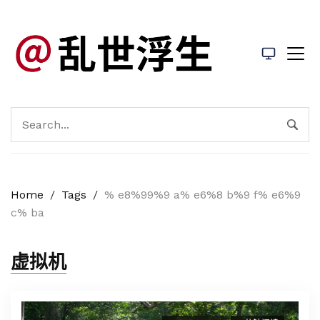
Home
/
Tags
/
% e8%99%9 a% e6%8 b%9 f% e6%9
c% ba
虚拟机