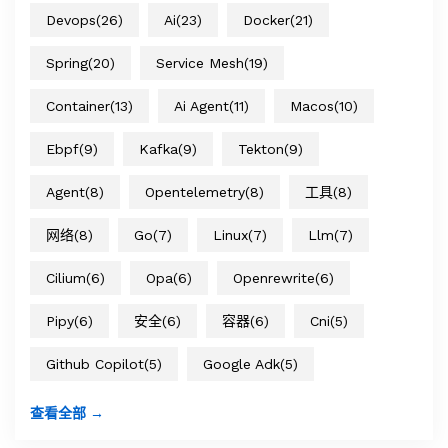
Devops
(26)
Ai
(23)
Docker
(21)
Spring
(20)
Service Mesh
(19)
Container
(13)
Ai Agent
(11)
Macos
(10)
Ebpf
(9)
Kafka
(9)
Tekton
(9)
Agent
(8)
Opentelemetry
(8)
工具
(8)
网络
(8)
Go
(7)
Linux
(7)
Llm
(7)
Cilium
(6)
Opa
(6)
Openrewrite
(6)
Pipy
(6)
安全
(6)
容器
(6)
Cni
(5)
Github Copilot
(5)
Google Adk
(5)
查看全部 →