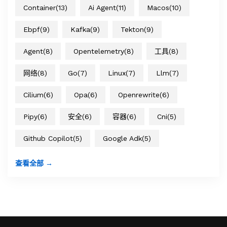
Container
(13)
Ai Agent
(11)
Macos
(10)
Ebpf
(9)
Kafka
(9)
Tekton
(9)
Agent
(8)
Opentelemetry
(8)
工具
(8)
网络
(8)
Go
(7)
Linux
(7)
Llm
(7)
Cilium
(6)
Opa
(6)
Openrewrite
(6)
Pipy
(6)
安全
(6)
容器
(6)
Cni
(5)
Github Copilot
(5)
Google Adk
(5)
查看全部 →