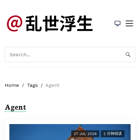
Home
/
Tags
/
Agent
Agent
27 JUL 2026
2 分钟阅读