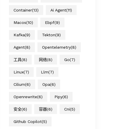
Container
(13)
Ai Agent
(11)
Macos
(10)
Ebpf
(9)
Kafka
(9)
Tekton
(9)
Agent
(8)
Opentelemetry
(8)
工具
(8)
网络
(8)
Go
(7)
Linux
(7)
Llm
(7)
Cilium
(6)
Opa
(6)
Openrewrite
(6)
Pipy
(6)
安全
(6)
容器
(6)
Cni
(5)
Github Copilot
(5)