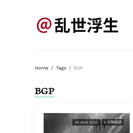
Home
/
Tags
/
BGP
BGP
30 AUG 2023
5 分钟阅读