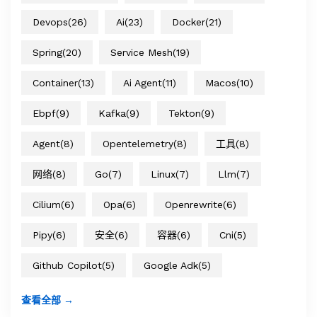
Devops
(26)
Ai
(23)
Docker
(21)
Spring
(20)
Service Mesh
(19)
Container
(13)
Ai Agent
(11)
Macos
(10)
Ebpf
(9)
Kafka
(9)
Tekton
(9)
Agent
(8)
Opentelemetry
(8)
工具
(8)
网络
(8)
Go
(7)
Linux
(7)
Llm
(7)
Cilium
(6)
Opa
(6)
Openrewrite
(6)
Pipy
(6)
安全
(6)
容器
(6)
Cni
(5)
Github Copilot
(5)
Google Adk
(5)
查看全部 →