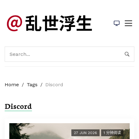
Home
/
Tags
/
Discord
Discord
27 JUN 2026
1 分钟阅读