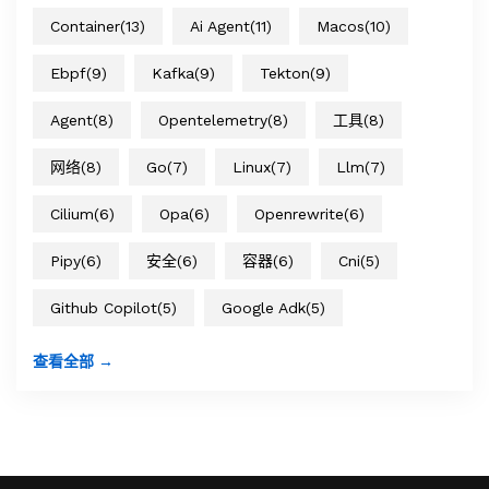
Container
(13)
Ai Agent
(11)
Macos
(10)
Ebpf
(9)
Kafka
(9)
Tekton
(9)
Agent
(8)
Opentelemetry
(8)
工具
(8)
网络
(8)
Go
(7)
Linux
(7)
Llm
(7)
Cilium
(6)
Opa
(6)
Openrewrite
(6)
Pipy
(6)
安全
(6)
容器
(6)
Cni
(5)
Github Copilot
(5)
Google Adk
(5)
查看全部 →