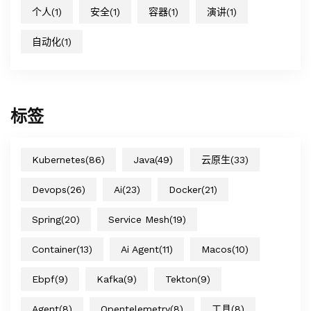
个人
(1)
安全
(1)
容器
(1)
演讲
(1)
自动化
(1)
标签
Kubernetes
(86)
Java
(49)
云原生
(33)
Devops
(26)
Ai
(23)
Docker
(21)
Spring
(20)
Service Mesh
(19)
Container
(13)
Ai Agent
(11)
Macos
(10)
Ebpf
(9)
Kafka
(9)
Tekton
(9)
Agent
(8)
Opentelemetry
(8)
工具
(8)