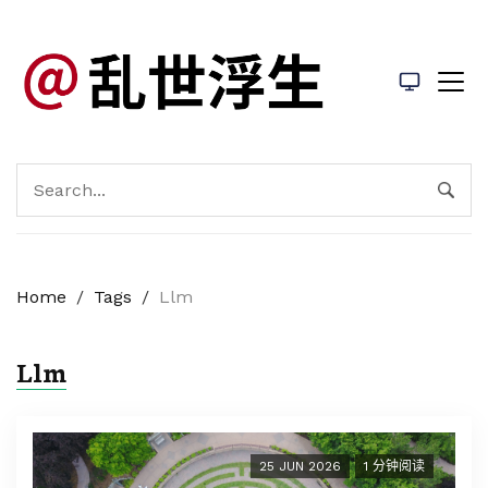
Home
/
Tags
/
Llm
Llm
25 JUN 2026
1 分钟阅读