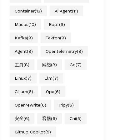
Container
(13)
Ai Agent
(11)
Macos
(10)
Ebpf
(9)
Kafka
(9)
Tekton
(9)
Agent
(8)
Opentelemetry
(8)
工具
(8)
网络
(8)
Go
(7)
Linux
(7)
Llm
(7)
Cilium
(6)
Opa
(6)
Openrewrite
(6)
Pipy
(6)
安全
(6)
容器
(6)
Cni
(5)
Github Copilot
(5)