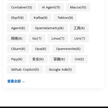
Container
(13)
Ai Agent
(11)
Macos
(10)
Ebpf
(9)
Kafka
(9)
Tekton
(9)
Agent
(8)
Opentelemetry
(8)
工具
(8)
网络
(8)
Go
(7)
Linux
(7)
Llm
(7)
Cilium
(6)
Opa
(6)
Openrewrite
(6)
Pipy
(6)
安全
(6)
容器
(6)
Cni
(5)
Github Copilot
(5)
Google Adk
(5)
查看全部 →