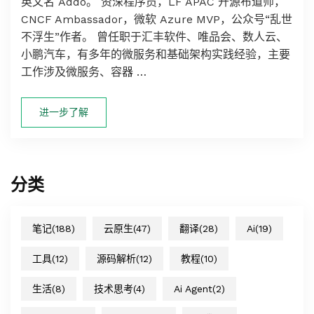
英文名 Addo。 资深程序员，LF APAC 开源布道师，
CNCF Ambassador，微软 Azure MVP，公众号“乱世
不浮生”作者。 曾任职于汇丰软件、唯品会、数人云、
小鹏汽车，有多年的微服务和基础架构实践经验，主要
工作涉及微服务、容器 …
进一步了解
分类
笔记
(188)
云原生
(47)
翻译
(28)
Ai
(19)
工具
(12)
源码解析
(12)
教程
(10)
生活
(8)
技术思考
(4)
Ai Agent
(2)