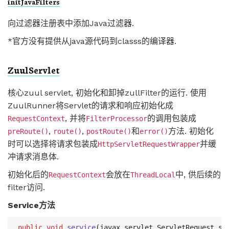
initJavaFilters
向过滤器注册表中添加Java过滤器.
*官方没有提供从java源代码到classs的编译器.
ZuulServlet
核心zuul servlet, 初始化和卸掉zullFilter的运行. 使用
ZuulRunner将Servlet的请求和响应初始化成
, 并将
的调用包装成
RequestContext
FilterProcessor
,
,
和
方法. 初始化
preRoute()
route()
postRoute()
error()
时可以选择将请求包装成
并缓
HttpServletRequestWrapper
冲请求消息体.
初始化后的
会放在
中, 供后续的
RequestContext
ThreadLocal
filter访问.
Service方法
public
void
service
(
javax
.
servlet
.
ServletRequest
se