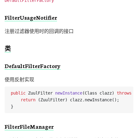
DefaultFilterFactory
FilterUsageNotifier
注册过滤器使用时的回调的接口
类
DefaultFilterFactory
使用反射实现
public
ZuulFilter
newInstance
(
Class
clazz
)
throws
I
return
(
ZuulFilter
)
clazz
.
newInstance
();
}
FilterFileManager