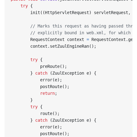
try
{
init
((
HttpServletRequest
)
servletRequest
,
(
// Marks this request as having passed thro
// explicitly bound in web.xml, for which r
RequestContext
context
=
RequestContext
.
get
context
.
setZuulEngineRan
();
try
{
preRoute
();
}
catch
(
ZuulException
e
)
{
error
(
e
);
postRoute
();
return
;
}
try
{
route
();
}
catch
(
ZuulException
e
)
{
error
(
e
);
postRoute
();