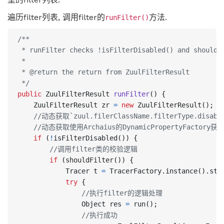
遍历filter列表, 调用filter的
方法.
runFilter()
 */
public
ZuulFilterResult
runFilter
()
{
ZuulFilterResult
zr
=
new
ZuulFilterResult
();
//动态获取`zuul.filerClassName.filterType.disab
//动态获取使用Archaius的DynamicPropertyFacto
if
(
!
isFilterDisabled
())
{
//调用filter类的校验逻辑
if
(
shouldFilter
())
{
Tracer
t
=
TracerFactory
.
instance
().
sta
try
{
//执行filter的逻辑处理
Object
res
=
run
();
//执行成功