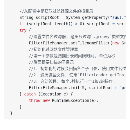
//从配置中是获取过滤器源文件的根目录
String
scriptRoot
=
System
.
getProperty
(
"zuul.fi
if
(
scriptRoot
.
length
()
>
0
)
scriptRoot
=
scrip
try
{
//设置文件名过滤器, 这里只过滤`.groovy`类型文件
FilterFileManager
.
setFilenameFilter
(
new
Gro
//初始化过滤器文件管理器
//第一个参数是扫描目录的间隔时间, 单位为秒
//后面跟要扫描的子目录
//1. 初始化的时候会扫描各个子目录, 使用文件名过
//2. 遍历这些文件, 使用`FilterLoader.ge
//3. 启动线程, 每个5秒执行一个1和2的操作.
FilterFileManager
.
init
(
5
,
scriptRoot
+
"pre
}
catch
(
Exception
e
)
{
throw
new
RuntimeException
(
e
);
}
}