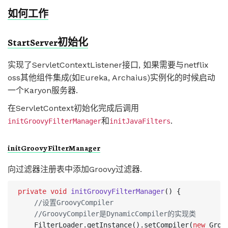
如何工作
StartServer初始化
实现了ServletContextListener接口, 如果需要与netflix
oss其他组件集成(如Eureka, Archaius)实例化的时候启动
一个Karyon服务器.
在ServletContext初始化完成后调用
和
.
initGroovyFilterManager
initJavaFilters
initGroovyFilterManager
向过滤器注册表中添加Groovy过滤器.
private
void
initGroovyFilterManager
()
{
//设置GroovyCompiler
//GroovyCompiler是DynamicCompiler的实现类
FilterLoader
.
getInstance
().
setCompiler
(
new
Groo