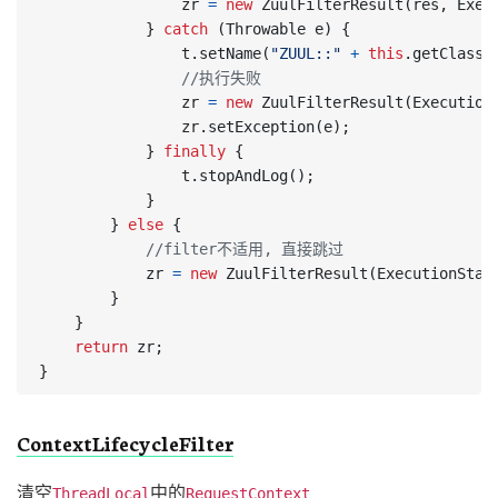
zr
=
new
ZuulFilterResult
(
res
,
Exec
}
catch
(
Throwable
e
)
{
t
.
setName
(
"ZUUL::"
+
this
.
getClass
(
//执行失败
zr
=
new
ZuulFilterResult
(
Execution
zr
.
setException
(
e
);
}
finally
{
t
.
stopAndLog
();
}
}
else
{
//filter不适用, 直接跳过
zr
=
new
ZuulFilterResult
(
ExecutionStat
}
}
return
zr
;
}
ContextLifecycleFilter
清空
中的
ThreadLocal
RequestContext