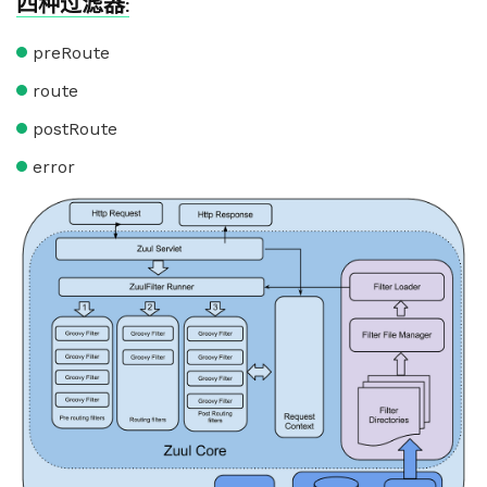
四种过滤器:
preRoute
route
postRoute
error