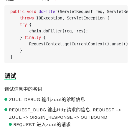
public
void
doFilter
(
ServletRequest
req
,
ServletRes
throws
IOException
,
ServletException
{
try
{
chain
.
doFilter
(
req
,
res
);
}
finally
{
RequestContext
.
getCurrentContext
().
unset
();
}
}
调试
调试信息中的名词
ZUUL_DEBUG 输出zuul的诊断信息
REQUEST_DUBG 输出Http请求的信息. REQUEST ->
ZUUL -> ORIGIN_RESPONSE -> OUTBOUND
REQUEST 进入zuul的请求