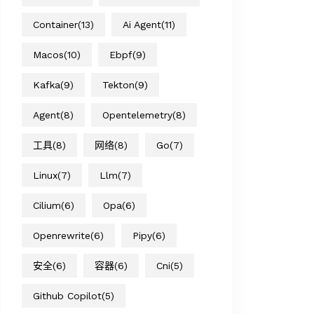
Container
(13)
Ai Agent
(11)
Macos
(10)
Ebpf
(9)
Kafka
(9)
Tekton
(9)
Agent
(8)
Opentelemetry
(8)
工具
(8)
网络
(8)
Go
(7)
Linux
(7)
Llm
(7)
Cilium
(6)
Opa
(6)
Openrewrite
(6)
Pipy
(6)
安全
(6)
容器
(6)
Cni
(5)
Github Copilot
(5)