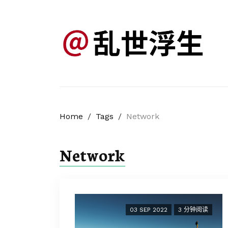
Home
/
Tags
/
Network
Network
03 SEP 2022
3 分钟阅读