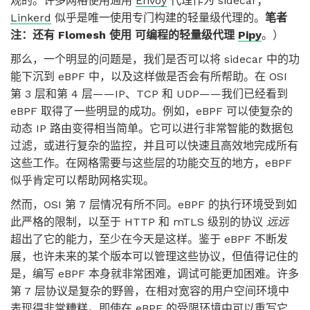
观的。许多网格使用通用
Envoy
代理作为 sidecar；
Linkerd
似乎是唯一使用专门构建的轻量级代理的。
笔者
注：还有 Flomesh 使用 可编程的轻量级代理
Pipy
。）
那么，一个明显的问题是，我们是否可以将 sidecar 中的功
能下沉到 eBPF 中，以及这样做是否会有所帮助。在 OSI
第 3 层和第 4 层——IP、TCP 和 UDP——我们已经看到
eBPF 取得了一些明显的成功。例如，eBPF 可以使复杂的
动态 IP 路由变得相当简单。它可以进行非常智能的数据包
过滤，或进行复杂的监控，并且可以快速且高效地完成所有
这些工作。在网格需要与这些层的功能交互的地方，eBPF
似乎肯定可以帮助网格实现。
然而，OSI 第 7 层情况有所不同。eBPF 的执行环境受到如
此严格的限制，以至于 HTTP 和 mTLS 级别的协议
远远
超出了它的能力，至少在今天是这样。鉴于 eBPF 不断发
展，也许未来的某个版本可以管理这些协议，但值得记住的
是，编写 eBPF 本身就非常困难，调试可能更加困难。许多
第 7 层协议是复杂的野兽，在相对宽容的用户空间环境中
表现得非常糟糕。即使在 eBPF 的受限环境中可以重写它