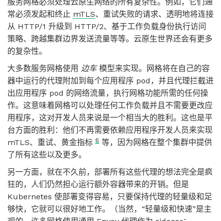
服务网格必须处理云原生网络的所有复杂性。例如，它们通
常必须发起和终止
mTLS
、重试失败的请求、透明地将连接
从 HTTP/1 升级到 HTTP/2、基于工作负载身份执行访问
策略、跨越集群边界发送流量等等。云原生世界还会有更多
的复杂性。
大多数服务网格使用
边车
模型来实现。网格将在自己的容
器中运行的代理附加到每个应用程序 pod，并且代理拦截进
出应用程序 pod 的网络流量，执行网格功能所需的任何操
作。这意味着网格可以处理任何工作负载并且不需要更改应
用程序，这对开发人员来说是一个相当大的胜利。这也是平
台方面的胜利：他们不再需要依赖应用程序开发人员来实现
6
mTLS、重试、黄金指标
等，因为网格在整个集群中提供
了所有这些以及更多。
另一方面，就在不久前，部署所有这些代理的想法完全是疯
狂的，人们仍然担心运行额外容器带来的开销。但是
Kubernetes 使部署变得容易，只要保持代理的轻量级和足
够快，它就可以很好地工作。（当然，“轻量级和快速”是主