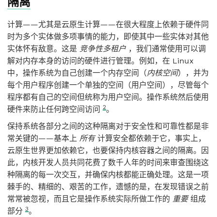
隔离
计算——尤其是云原生计算——在很大程度上依赖于硬件同
时为多个实体做多项事情的能力，即使其中一些实体对其他
实体怀有敌意。这是
竞争性多租户
，我们通常使用可以调
解对内存本身的访问的硬件进行管理。例如，在 Linux
中，操作系统为自己创建一个内存空间（
内核空间
），并为
每个用户程序创建一个单独的空间（用户空间），尽管每个
程序都有自己的空间但统称为用户空间。操作系统然后使用
2
硬件来防止任何跨空间访问
。
保持系统各部分之间的这种隔离对于安全性和可靠性都是非
常关键的——基本上
所有
计算安全都依赖于它，事实上，
云原生世界更加依赖它，也要保持内核容器之间的隔离。因
此，内核开发人员共同花费了数千人年的时间来审查围绕这
种隔离的每一次交互，并确保内核都能正确处理。这是一项
棘手的、精细的、艰苦的工作，遗憾的是，在发现错误之前
常常被忽视，而且它是操作系统实际所做工作的
重要
组成
3
部分
。